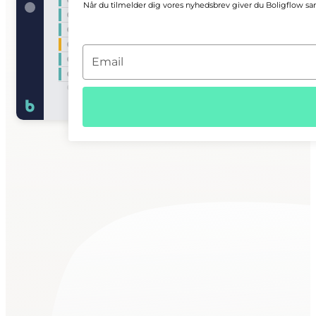
Når du tilmelder dig vores nyhedsbrev giver du Boligflow sam
T
y
p
e
y
o
u
r
e
m
a
i
l