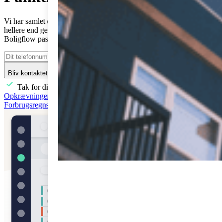
Vi har samlet de vigtigste funktioner her. Har du spørgsmål, vil vi
hellere end gerne tage en snak om dine behov, og hvordan
Boligflow passer ind i din forretning.
Bliv kontaktet
Tak for din interesse! Vi kontakter dig så hurtigt som muligt.
Opkrævninger
Påkrav
Lejekontrakter
Ind- og udflytning
Forbrugsregnskab
Integrationer