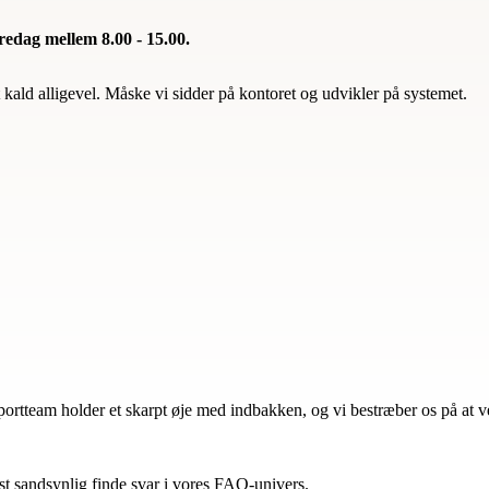
redag mellem 8.00 - 15.00.
 kald alligevel. Måske vi sidder på kontoret og udvikler på systemet.
pportteam holder et skarpt øje med indbakken, og vi bestræber os på at 
jst sandsynlig finde svar i vores FAQ-univers.