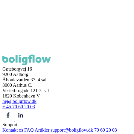
Gøteborgvej 16
9200 Aalborg
Åboulevarden 37, 4.sal
8000 Aarhus C.
Vesterbrogade 121 7. sal
1620 København V
hej@boligflow.dk
+ 45 70 60 20 03
Support
Kontakt os
FAQ
Artikler
support@boligflow.dk
70 60 20 03