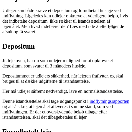
Udlejer kan både kræve et depositum og forudbetalt husleje ved
indflytning. Ligeledes kan udlejer opkræve et yderligere beløb, hvis
det indbetalte depositum, ikke rækker til istandsættelsen af
lejemålet. Men hvad indebærer det? Læs med i de 2 efterfølgende
afsnit og få svaret.
Depositum
Jf. lejeloven, har du som udlejer mulighed for at opkræve et
depositum, som svarer til 3 måneders husleje.
Depositummet er udlejers sikkerhed, når lejeren fraflytter, og skal
bruges til at dække udgifterne til istandsættelse.
Her må udlejer såfremt nødvendigt, lave en normalistandsættelse.
Denne istandsættelse skal tage udgangspunkt i
indflytningsrapporten
og altså sikre, at lejemålet afleveres i samme stand, som ved
indflytningen. Er der et overskydende beløb tilbage efter
istandsættelsen, skal det tilbagebetales til lejer.
Forudbetalt leje