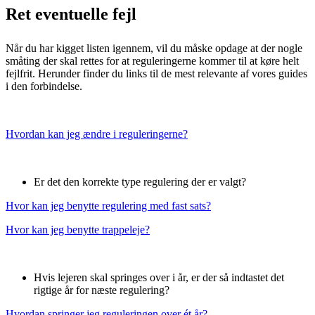
Ret eventuelle fejl
Når du har kigget listen igennem, vil du måske opdage at der nogle
småting der skal rettes for at reguleringerne kommer til at køre helt
fejlfrit. Herunder finder du links til de mest relevante af vores guides
i den forbindelse.
Hvordan kan jeg ændre i reguleringerne?
Er det den korrekte type regulering der er valgt?
Hvor kan jeg benytte regulering med fast sats?
Hvor kan jeg benytte trappeleje?
Hvis lejeren skal springes over i år, er der så indtastet det
rigtige år for næste regulering?
Hvordan springer jeg reguleringen over ét år?