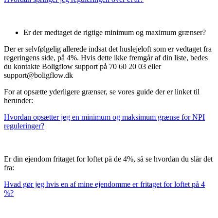
Er der medtaget de rigtige minimum og maximum grænser?
Der er selvfølgelig allerede indsat det huslejeloft som er vedtaget fra
regeringens side, på 4%. Hvis dette ikke fremgår af din liste, bedes
du kontakte Boligflow support på 70 60 20 03 eller
support@boligflow.dk
For at opsætte yderligere grænser, se vores guide der er linket til
herunder:
Hvordan opsætter jeg en minimum og maksimum grænse for NPI
reguleringer?
Er din ejendom fritaget for loftet på de 4%, så se hvordan du slår det
fra:
Hvad gør jeg hvis en af mine ejendomme er fritaget for loftet på 4
%?