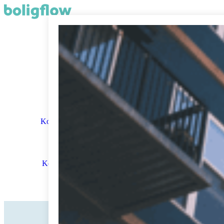
Erhverv
Salg
Funktioner
Kom i gang
Kontakt & support
Demo
Kom gratis i gang
Log ind