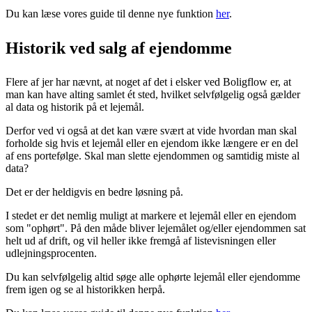
Du kan læse vores guide til denne nye funktion
her
.
Historik ved salg af ejendomme
Flere af jer har nævnt, at noget af det i elsker ved Boligflow er, at
man kan have alting samlet ét sted, hvilket selvfølgelig også gælder
al data og historik på et lejemål.
Derfor ved vi også at det kan være svært at vide hvordan man skal
forholde sig hvis et lejemål eller en ejendom ikke længere er en del
af ens portefølge. Skal man slette ejendommen og samtidig miste al
data?
Det er der heldigvis en bedre løsning på.
I stedet er det nemlig muligt at markere et lejemål eller en ejendom
som "ophørt". På den måde bliver lejemålet og/eller ejendommen sat
helt ud af drift, og vil heller ikke fremgå af listevisningen eller
udlejningsprocenten.
Du kan selvfølgelig altid søge alle ophørte lejemål eller ejendomme
frem igen og se al historikken herpå.