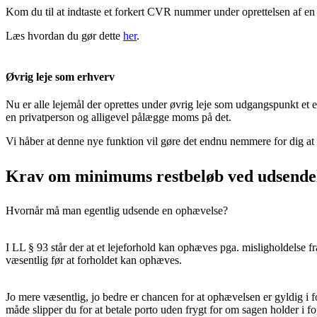
Kom du til at indtaste et forkert CVR nummer under oprettelsen af en 
Læs hvordan du gør dette
her
.
Øvrig leje som erhverv
Nu er alle lejemål der oprettes under øvrig leje som udgangspunkt et e
en privatperson og alligevel pålægge moms på det.
Vi håber at denne nye funktion vil gøre det endnu nemmere for dig at 
Krav om minimums restbeløb ved udsendel
Hvornår må man egentlig udsende en ophævelse?
I LL § 93 står der at et lejeforhold kan ophæves pga. misligholdelse fr
væsentlig før at forholdet kan ophæves.
Jo mere væsentlig, jo bedre er chancen for at ophævelsen er gyldig i 
måde slipper du for at betale porto uden frygt for om sagen holder i f