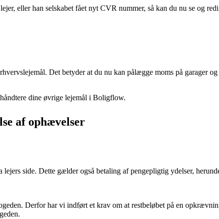
lejer, eller han selskabet fået nyt CVR nummer, så kan du nu se og redig
rhvervslejemål. Det betyder at du nu kan pålægge moms på garager og udl
håndtere dine øvrige lejemål i Boligflow.
se af ophævelser
a lejers side. Dette gælder også betaling af pengepligtig ydelser, herun
fogeden. Derfor har vi indført et krav om at restbeløbet på en opkrævni
ogeden.