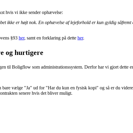
st hvis vi ikke sender ophævelse:
bet ikke er højt nok. En ophævelse af lejeforhold er kun gyldig såfremt 
lovens §93
her
, samt en forklaring på dette
her
.
e og hurtigere
n til Boligflow som administrationssystem. Derfor har vi gjort dette e
n bare vælge "Ja" ud for "Har du kun en fysisk kopi" og så er du videre 
ontrakten senere hvis det bliver muligt.