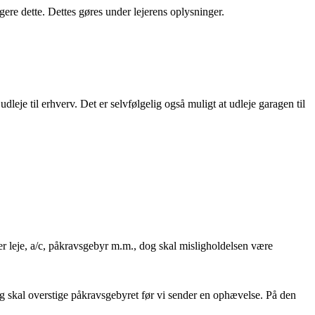
ere dette. Dettes gøres under lejerens oplysninger.
eje til erhverv. Det er selvfølgelig også muligt at udleje garagen til
der leje, a/c, påkravsgebyr m.m., dog skal misligholdelsen være
ng skal overstige påkravsgebyret før vi sender en ophævelse. På den