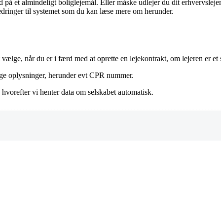
 på et almindeligt boliglejemål. Eller måske udlejer du dit erhvervslejem
bedringer til systemet som du kan læse mere om herunder.
 vælge, når du er i færd med at oprette en lejekontrakt, om lejeren er et 
lige oplysninger, herunder evt CPR nummer.
vorefter vi henter data om selskabet automatisk.