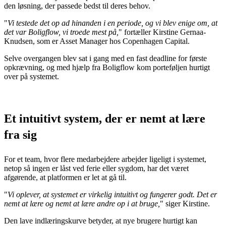
den løsning, der passede bedst til deres behov.
"
Vi testede det op ad hinanden i en periode, og vi blev enige om, at
det var Boligflow, vi troede mest på,
" fortæller Kirstine Gernaa-
Knudsen, som er Asset Manager hos Copenhagen Capital.
Selve overgangen blev sat i gang med en fast deadline for første
opkrævning, og med hjælp fra Boligflow kom porteføljen hurtigt
over på systemet.
Et intuitivt system, der er nemt at lære
fra sig
For et team, hvor flere medarbejdere arbejder ligeligt i systemet,
netop så ingen er låst ved ferie eller sygdom, har det været
afgørende, at platformen er let at gå til.
"
Vi oplever, at systemet er virkelig intuitivt og fungerer godt. Det er
nemt at lære og nemt at lære andre op i at bruge,
" siger Kirstine.
Den lave indlæringskurve betyder, at nye brugere hurtigt kan