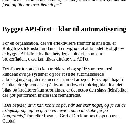
frem og tilbage over flere dage.
"
Bygget API-first – klar til automatisering
For en organisation, der vil effektivisere fremfor at ansætte, er
Boligflows tekniske fundament en vigtig del af billedet. Boligflow
er bygget API-first, hvilket betyder, at alt det, man kan i
brugerfladen, også kan tilgås direkte via API'et.
Det åbner for, at data kan trækkes ud og spille sammen med
kundens øvrige systemer og for at sætte automatiserede
arbejdsgange op, der reducerer manuelt arbejde. For Copenhagen
Capital, der løbende ser på, hvordan flowet omkring blandt andet
bilag og kreditorer kan strømlines, er det netop den slags fleksibilitet,
der gør platformen interessant fremadrettet.
"
Det betyder, at vi kan koble os på, når der sker noget, og få sat de
arbejdsgange op, vi gerne vil have – uden at skulle gå på
kompromis
," fortæller Rasmus Greis, Direktør hos Copenhagen
Capital.