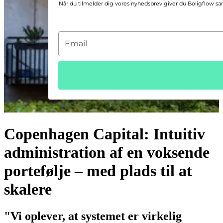
Når du tilmelder dig vores nyhedsbrev giver du Boligflow sam
T
y
p
e
y
o
u
r
e
Copenhagen Capital: Intuitiv
m
a
administration af en voksende
i
portefølje – med plads til at
l
skalere
"Vi oplever, at systemet er virkelig