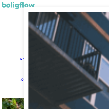
Erhverv
Salg
Funktioner
Kom i gang
Kontakt & support
Demo
Kom gratis i gang
Log ind