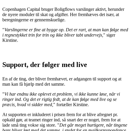
Copenhagen Capital bruger Boligflows varslinger aktivt, herunder
de nyere moduler til skat og afgifter. Her fremhæves det især, at
beregningerne er gennemskuelige.
"
Varslingerne er fine at bygge op. Det er rart, at man kan følge med
i regnestykket trin for trin og ikke bliver tabt undervejs,
" siger
Kirstine.
Support, der følger med live
En af de ting, der bliver fremhævet, er adgangen til support og at
man kan få hjælp med det samme.
"
Vi har endnu ikke oplevet et problem, vi ikke kunne løse, når vi
ringer ind. Og det er rigtig fedt, at de kan følge med live og se
præcis, hvad vi sidder med,
" fortæller Kirstine.
At supporten er inkluderet i prisen frem for at blive afregnet pr.
opkald gør, at teamet ringer ind, så snart der er noget, frem for at
lade små ting vokse sig store. "
Det går meget hurtigere, når tingene
bare bliver løst med det samme, i stedet for en mailkorrespondance